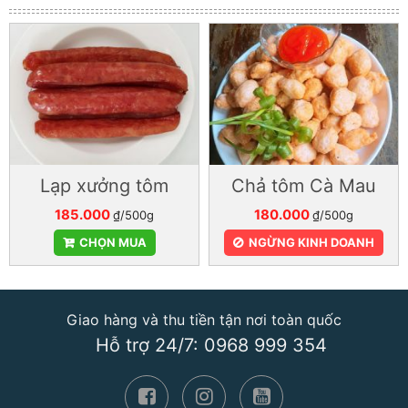
Lạp xưởng tôm
Chả tôm Cà Mau
185.000
180.000
₫/500g
₫/500g
CHỌN MUA
NGỪNG KINH DOANH
Giao hàng và thu tiền tận nơi toàn quốc
Hỗ trợ 24/7: 0968 999 354