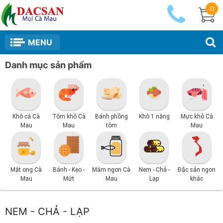
0
MENU
Danh mục sản phẩm
Khô cá Cà
Tôm khô Cà
Bánh phồng
Khô 1 nắng
Mực khô Cà
Mau
Mau
tôm
Mau
Mật ong Cà
Bánh - Kẹo -
Mắm ngon Cà
Nem - Chả -
Đặc sản ngon
Mau
Mứt
Mau
Lạp
khác
NEM - CHẢ - LẠP