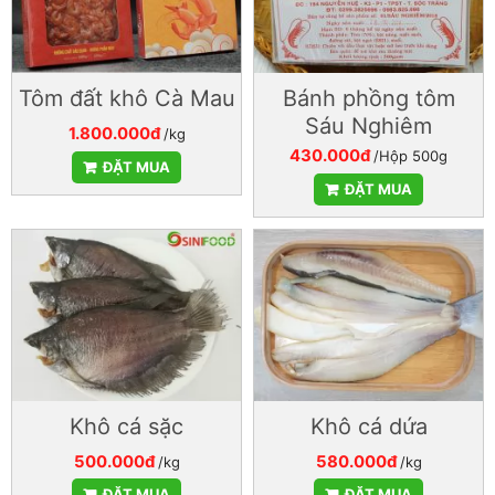
Tôm đất khô Cà Mau
Bánh phồng tôm
Sáu Nghiêm
1.800.000đ
/kg
430.000đ
/Hộp 500g
ĐẶT MUA
ĐẶT MUA
Khô cá sặc
Khô cá dứa
500.000đ
580.000đ
/kg
/kg
ĐẶT MUA
ĐẶT MUA