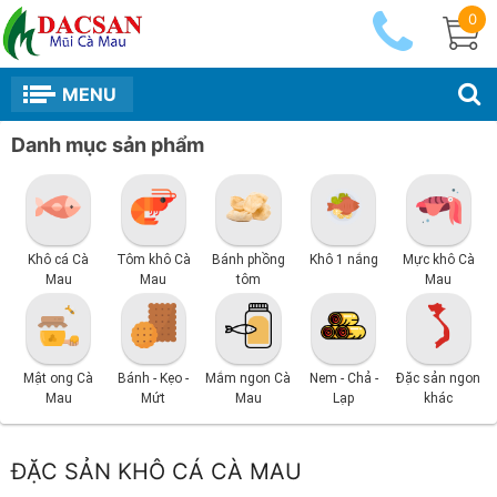
0
MENU
Danh mục sản phẩm
Khô cá Cà
Tôm khô Cà
Bánh phồng
Khô 1 nắng
Mực khô Cà
Mau
Mau
tôm
Mau
Mật ong Cà
Bánh - Kẹo -
Mắm ngon Cà
Nem - Chả -
Đặc sản ngon
Mau
Mứt
Mau
Lạp
khác
ĐẶC SẢN KHÔ CÁ CÀ MAU