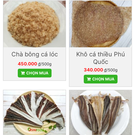
Chà bông cá lóc
Khô cá thiều Phú
Quốc
450.000
₫/500g
340.000
₫/500g
CHỌN MUA
CHỌN MUA