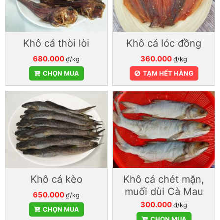
Khô cá thòi lòi
Khô cá lóc đồng
680.000
360.000
₫/kg
₫/kg
CHỌN MUA
TẠM HẾT HÀNG
Khô cá kèo
Khô cá chét mặn,
muối dùi Cà Mau
650.000
₫/kg
300.000
₫/kg
CHỌN MUA
CHỌN MUA