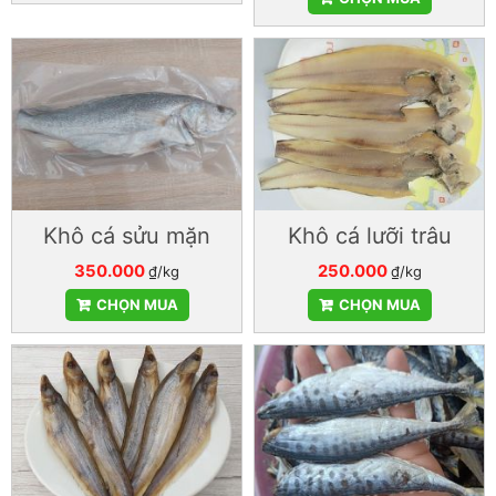
Khô cá sửu mặn
Khô cá lưỡi trâu
350.000
250.000
₫/kg
₫/kg
CHỌN MUA
CHỌN MUA