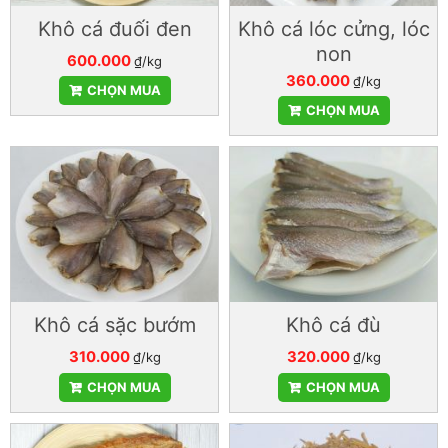
Khô cá đuối đen
Khô cá lóc cửng, lóc
non
600.000
₫/kg
360.000
₫/kg
CHỌN MUA
CHỌN MUA
Khô cá sặc bướm
Khô cá đù
310.000
320.000
₫/kg
₫/kg
CHỌN MUA
CHỌN MUA