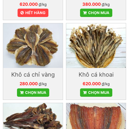
620.000
380.000
₫/kg
₫/kg
HẾT HÀNG
CHỌN MUA
Khô cá chỉ vàng
Khô cá khoai
280.000
620.000
₫/kg
₫/kg
CHỌN MUA
CHỌN MUA