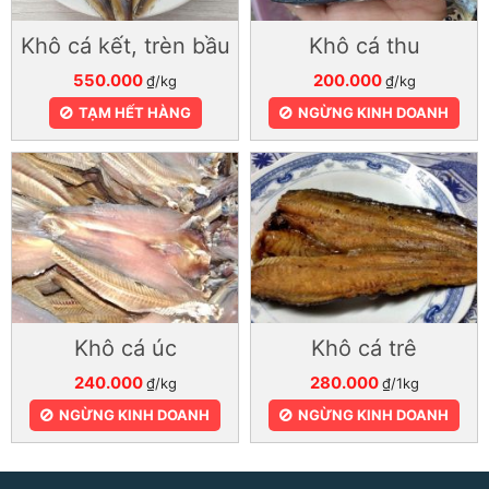
Khô cá kết, trèn bầu
Khô cá thu
550.000
200.000
₫/kg
₫/kg
TẠM HẾT HÀNG
NGỪNG KINH DOANH
Khô cá úc
Khô cá trê
240.000
280.000
₫/kg
₫/1kg
NGỪNG KINH DOANH
NGỪNG KINH DOANH