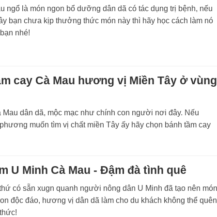
u ngổ là món ngon bổ dưỡng dân dã có tác dụng trị bệnh, nếu
ây bạn chưa kịp thưởng thức món này thì hãy học cách làm nó
 bạn nhé!
ầm cay Cà Mau hương vị Miền Tây ở vùn
 Mau dân dã, mộc mạc như chính con người nơi đây. Nếu
 phương muốn tìm vị chất miền Tây ấy hãy chọn bánh tầm cay
m U Minh Cà Mau - Đậm đà tình quê
thứ có sẵn xugn quanh người nông dân U Minh đã tạo nên mó
on độc đáo, hương vị dân dã làm cho du khách không thể quê
thức!