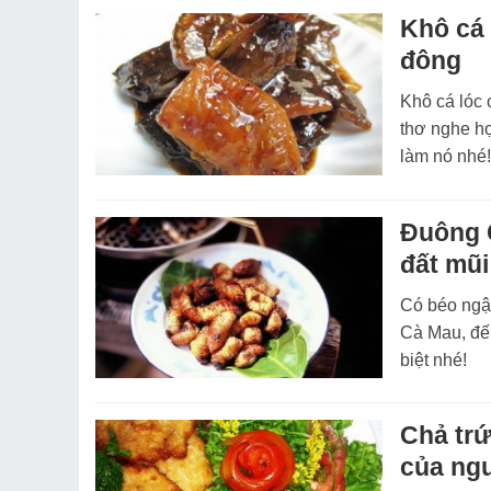
Khô cá 
đông
Khô cá lóc 
thơ nghe hợ
làm nó nhé
Đuông 
đất mũi
Có béo ngậ
Cà Mau, đế
biệt nhé!
Chả tr
của ng