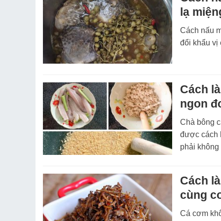
lạ miện
Cách nấu mó
đổi khẩu vị
Cách l
ngon đơ
Chà bông cá
được cách l
phải không
Cách l
cùng c
Cá cơm khô 