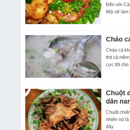
Đến với Cà
Mũi sẽ làm
Cháo cá
Cháo cá kh
thịt cá mềm
cực tốt cho
Chuột đ
dân na
Chuột chiên
nhiên nó là
đây