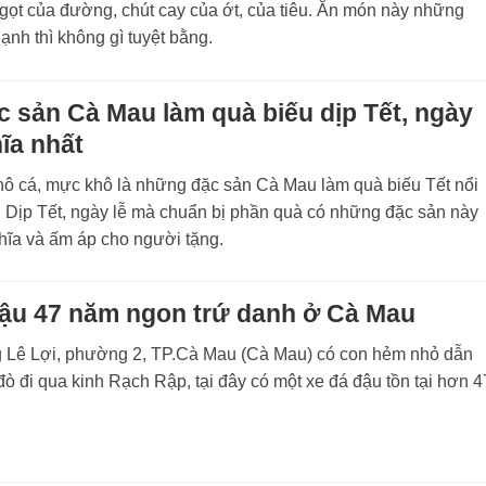
gọt của đường, chút cay của ớt, của tiêu. Ăn món này những
ạnh thì không gì tuyệt bằng.
 sản Cà Mau làm quà biếu dịp Tết, ngày
hĩa nhất
hô cá, mực khô là những đặc sản Cà Mau làm quà biếu Tết nổi
g Dịp Tết, ngày lễ mà chuẩn bị phần quà có những đặc sản này
nghĩa và ấm áp cho người tặng.
đậu 47 năm ngon trứ danh ở Cà Mau
 Lê Lợi, phường 2, TP.Cà Mau (Cà Mau) có con hẻm nhỏ dẫn
ò đi qua kinh Rạch Rập, tại đây có một xe đá đậu tồn tại hơn 4