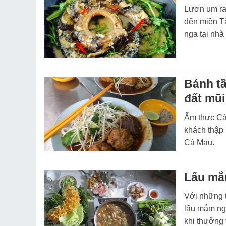
Lươn um ra
đến miền T
nga tại nhà
Bánh t
đất mũi
Ẩm thực Cà
khách thập
Cà Mau.
Lẩu mắ
Với những 
lẩu mắm ng
khi thưởng 