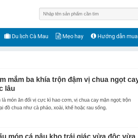
Du lịch Cà Mau
Mẹo hay
Hướng dẫn mua
m mắm ba khía trộn đậm vị chua ngọt cay
c lâu
n là món ăn đổi vị cực kì hao cơm, vị chua cay mặn ngọt; trộn
ại đồ chua như cà pháo, xoài, khế hoặc rau sống.
u món cá nâu kho trái giác vừa độc vừa