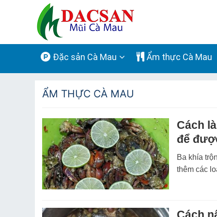
Đặc sản Cà Mau
Ẩm thực Cà Mau
ẨM THỰC CÀ MAU
Cách là
để đượ
Ba khía trộ
thêm các lo
Cách nấ