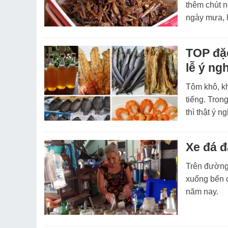
thêm chút n
ngày mưa, l
TOP đặc
lễ ý ng
Tôm khô, k
tiếng. Tron
thì thật ý 
Xe đá 
Trên đường
xuống bến đ
năm nay.