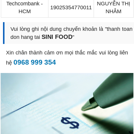
Techcombank -
NGUYỄN THỊ
19025354770011
HCM
NHÂM
Vui lòng ghi nội dung chuyển khoản là "thanh toan
SINI FOOD
don hang tai
"
Xin chân thành cảm ơn mọi thắc mắc vui lòng liên
0968 999 354
hệ