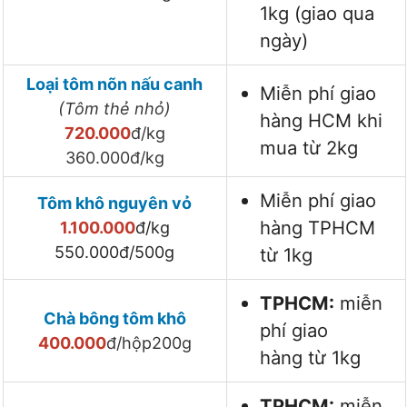
1kg (giao qua
ngày)
Loại tôm nõn nấu canh
Miễn phí giao
(Tôm thẻ nhỏ)
hàng HCM khi
720.000
đ/kg
mua từ 2kg
360.000đ/kg
Miễn phí giao
Tôm khô nguyên vỏ
hàng TPHCM
1.100.000
đ/kg
550.000đ/500g
từ 1kg
TPHCM:
miễn
Chà bông tôm khô
phí giao
400.000
đ/hộp200g
hàng từ 1kg
TPHCM:
miễn