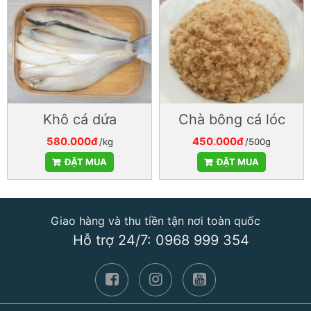
Khô cá dứa
Chà bông cá lóc
580.000đ
450.000đ
/kg
/500g
ĐẶT MUA
ĐẶT MUA
Giao hàng và thu tiền tận nơi toàn quốc
Hỗ trợ 24/7: 0968 999 354