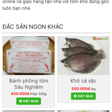
online và giao hàng tận nhà với tôm khô đúng gốc
luôn bạn nhé
ĐẶC SẢN NGON KHÁC
Bánh phồng tôm
Khô cá sặc
Sáu Nghiêm
500.000đ
/kg
430.000đ
/Hộp 500g
ĐẶT MUA
ĐẶT MUA