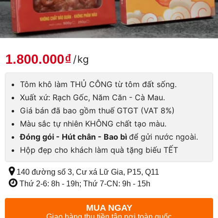
1.800.000
₫
/
kg
Tôm khô làm THỦ CÔNG từ tôm đất sống.
Xuất xứ: Rạch Gốc, Năm Căn - Cà Mau.
Giá bán đã bao gồm thuế GTGT (VAT 8%)
Màu sắc tự nhiên KHÔNG chất tạo màu.
Đóng gói - Hút chân - Bao bì
để gửi nước ngoài.
Hộp đẹp cho khách làm quà tặng biếu TẾT
140 đường số 3, Cư xá Lữ Gia, P15, Q11
Thứ 2-6: 8h - 19h; Thứ 7-CN: 9h - 15h
MUA NGAY
Giao hàng thu tiền tận nơi toàn quốc