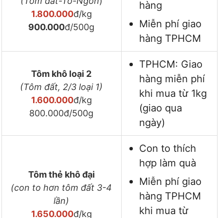
(Tôm đất-To-Ngon
)
hàng
1.800.000
đ/kg
Miễn phí giao
900.000
đ/500g
hàng TPHCM
TPHCM: Giao
Tôm khô loại 2
hàng miễn phí
(Tôm đất, 2/3 loại 1)
khi mua từ 1kg
1.600.000
đ/kg
(giao qua
800.000đ/500g
ngày)
Con to thích
hợp làm quà
Tôm thẻ khô đại
Miễn phí giao
(con to hơn tôm đất 3-4
hàng TPHCM
lần)
khi mua từ
1.650.000
đ/kg