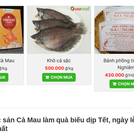
Cà Mau
Khô cá sặc
Bánh phồng t
Nghiê
500.000
₫/kg
₫/kg
430.000
₫/H
UA
CHỌN MUA
CHỌN 
 sản Cà Mau làm quà biếu dịp Tết, ngày l
hất