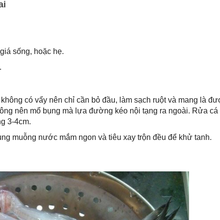
ai
 giá sống, hoặc hẹ.
.
 không có vẩy nên chỉ cần bỏ đầu, làm sạch ruột và mang là đư
hông nên mổ bụng mà lựa đường kéo nội tạng ra ngoài. Rửa cá l
ng 3-4cm.
 cùng muỗng nước mắm ngon và tiêu xay trộn đều để khử tanh.