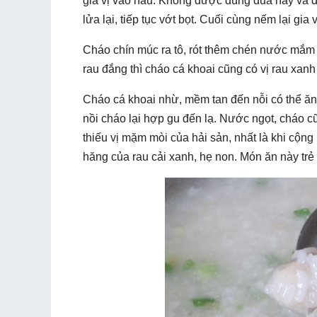
gia vị vào nấu. Không được dùng đũa hay vá đảo
lửa lại, tiếp tục vớt bọt. Cuối cùng nếm lại gia 
Cháo chín múc ra tô, rót thêm chén nước mắm d
rau đắng thì cháo cá khoai cũng có vị rau xanh 
Cháo cá khoai nhừ, mềm tan đến nỗi có thể ăn
nồi cháo lại hợp gu đến lạ. Nước ngọt, cháo cũ
thiếu vị mặm mòi của hải sản, nhất là khi cộn
hăng của rau cải xanh, hẹ non. Món ăn này trẻ