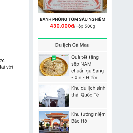
BÁNH PHỒNG TÔM SÁU NGHIÊM
430.000đ
/Hộp 500g
Du lịch Cà Mau
Quà tết tặng
ợc.
sếp NAM
ại với
chuẩn gu Sang
- Xịn - Hiếm
Khu du lịch sinh
thái Quốc Tế
Khu tưởng niệm
Bác Hồ