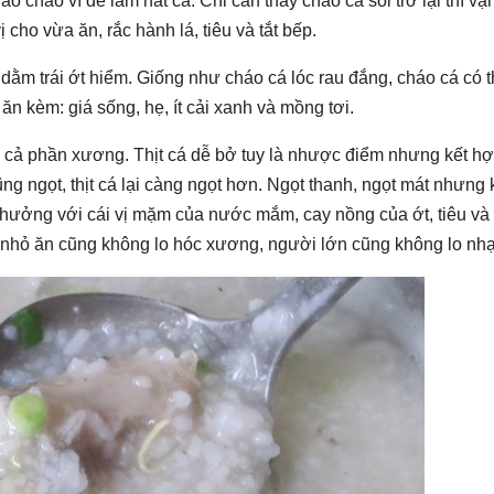
 cháo vì dễ làm nát cá. Chỉ cần thấy cháo cá sôi trở lại thì vặ
vị cho vừa ăn, rắc hành lá, tiêu và tắt bếp.
ằm trái ớt hiểm. Giống như cháo cá lóc rau đắng, cháo cá có t
ăn kèm: giá sống, hẹ, ít cải xanh và mồng tơi.
 cả phần xương. Thịt cá dễ bở tuy là nhược điểm nhưng kết hợ
ng ngọt, thịt cá lại càng ngọt hơn. Ngọt thanh, ngọt mát nhưng
g hưởng với cái vị mặm của nước mắm, cay nồng của ớt, tiêu và
 nhỏ ăn cũng không lo hóc xương, người lớn cũng không lo nhạt