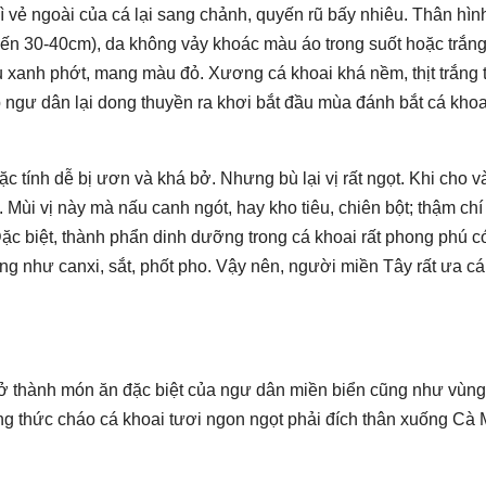
 vẻ ngoài của cá lại sang chảnh, quyến rũ bấy nhiêu. Thân hìn
 đến 30-40cm), da không vảy khoác màu áo trong suốt hoặc trắng
 xanh phớt, mang màu đỏ. Xương cá khoai khá nềm, thịt trắng 
p ngư dân lại dong thuyền ra khơi bắt đầu mùa đánh bắt cá khoa
ặc tính dễ bị ươn và khá bở. Nhưng bù lại vị rất ngọt. Khi cho v
 Mùi vị này mà nấu canh ngót, hay kho tiêu, chiên bột; thậm chí
Đặc biệt, thành phẩn dinh dưỡng trong cá khoai rất phong phú c
ng như canxi, sắt, phốt pho. Vậy nên, người miền Tây rất ưa cá
 trở thành món ăn đặc biệt của ngư dân miền biển cũng như vùn
 thức cháo cá khoai tươi ngon ngọt phải đích thân xuống Cà