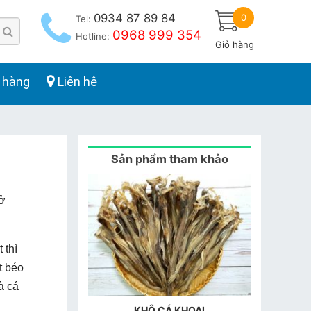
0934 87 89 84
0
Tel:
0968 999 354
Hotline:
Giỏ hàng
 hàng
Liên hệ
Sản phẩm tham khảo
bở
 thì
t béo
à cá
KHÔ CÁ KHOAI