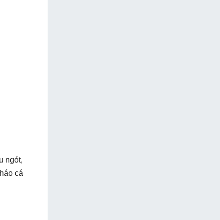
u ngót,
cháo cá