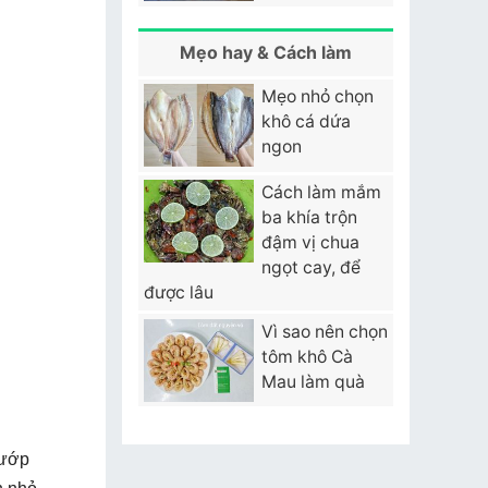
Mẹo hay & Cách làm
Mẹo nhỏ chọn
khô cá dứa
ngon
Cách làm mắm
ba khía trộn
đậm vị chua
ngọt cay, để
được lâu
Vì sao nên chọn
tôm khô Cà
Mau làm quà
 ướp