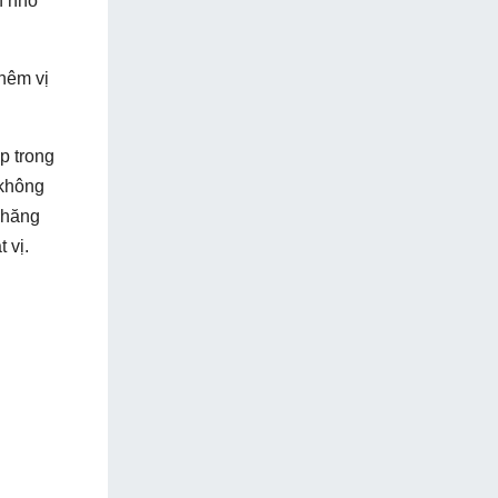
n nhỏ
hêm vị
p trong
 không
 hăng
 vị.