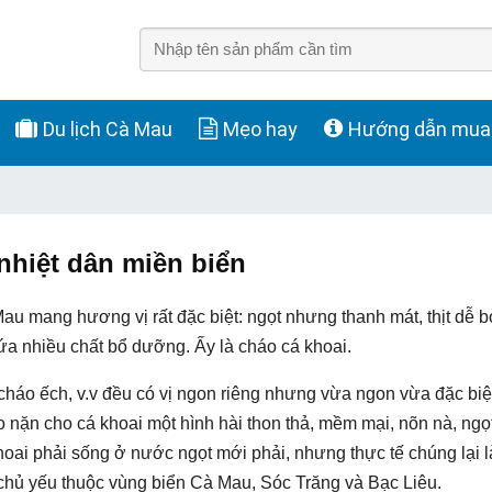
Du lịch Cà Mau
Mẹo hay
Hướng dẫn mua
nhiệt dân miền biển
 mang hương vị rất đặc biệt: ngọt nhưng thanh mát, thịt dễ 
a nhiều chất bổ dưỡng. Ấy là cháo cá khoai.
 cháo ếch, v.v đều có vị ngon riêng nhưng vừa ngon vừa đặc biệt
o nặn cho cá khoai một hình hài thon thả, mềm mại, nõn nà, ngọ
khoai phải sống ở nước ngọt mới phải, nhưng thực tế chúng lại l
chủ yếu thuộc vùng biển Cà Mau, Sóc Trăng và Bạc Liêu.