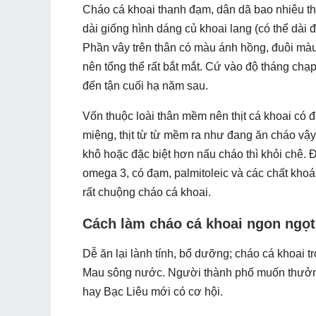
Cháo cá khoai thanh đạm, dân dã bao nhiêu thì
dài giống hình dáng củ khoai lang (có thể dài
Phần vây trên thân có màu ánh hồng, đuôi màu
nên tổng thể rất bắt mắt. Cứ vào độ tháng chạ
đến tận cuối hạ năm sau.
Vốn thuộc loài thân mềm nên thịt cá khoai có đ
miệng, thịt từ từ mềm ra như đang ăn cháo vậy.
khô hoặc đặc biệt hơn nấu cháo thì khỏi chê. 
omega 3, có đạm, palmitoleic và các chất khoá
rất chuộng cháo cá khoai.
Cách làm cháo cá khoai ngon ngọt
Dễ ăn lại lành tính, bổ dưỡng; cháo cá khoai
Mau sông nước. Người thành phố muốn thưởng
hay Bạc Liêu mới có cơ hội.