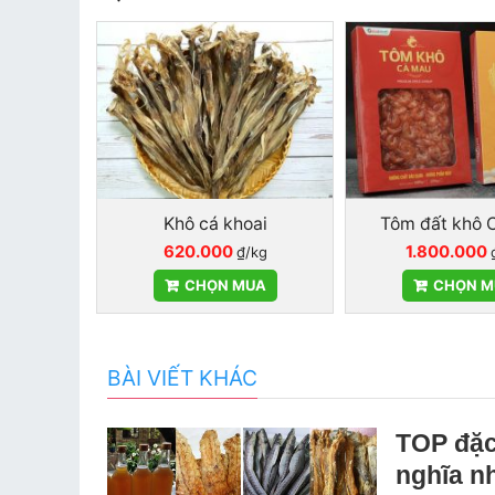
ôm Sáu
Khô cá khoai
Tôm đất khô 
620.000
1.800.000
₫/kg
p 500g
CHỌN MUA
CHỌN M
UA
BÀI VIẾT KHÁC
TOP đặc
nghĩa n