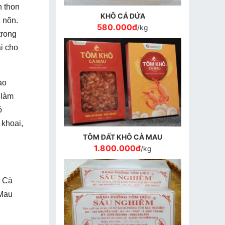
h thon
KHÔ CÁ DỨA
 nõn.
580.000đ
/kg
trong
i cho
ào
 làm
ó
 khoai,
TÔM ĐẤT KHÔ CÀ MAU
1.800.000đ
/kg
g Cà
 Mau