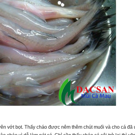
uyên vớt bọt. Thấy cháo được nêm thêm chút muối và cho cá đã