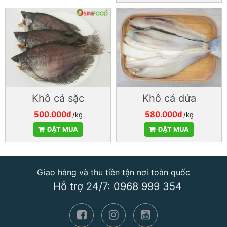
Khô cá sặc
Khô cá dứa
500.000đ
580.000đ
/kg
/kg
ĐẶT MUA
ĐẶT MUA
Giao hàng và thu tiền tận nơi toàn quốc
Hỗ trợ 24/7: 0968 999 354