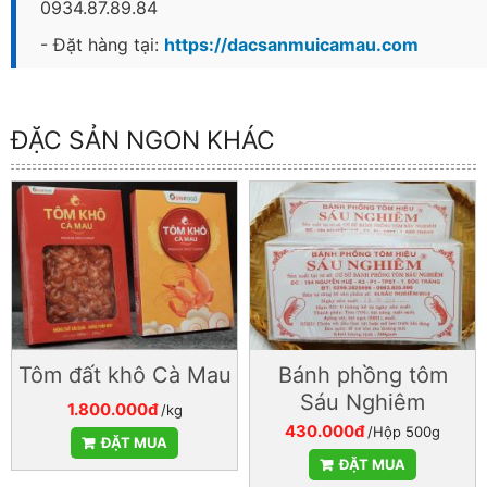
0934.87.89.84
- Đặt hàng tại:
https://dacsanmuicamau.com
ĐẶC SẢN NGON KHÁC
Tôm đất khô Cà Mau
Bánh phồng tôm
Sáu Nghiêm
1.800.000đ
/kg
430.000đ
/Hộp 500g
ĐẶT MUA
ĐẶT MUA