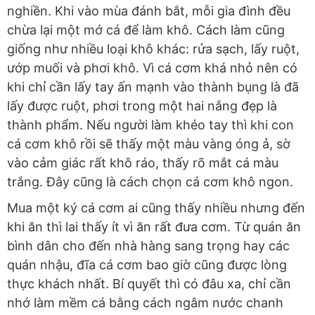
nghiền. Khi vào mùa đánh bắt, mỗi gia đình đều
chừa lại một mớ cá để làm khô. Cách làm cũng
giống như nhiều loại khô khác: rửa sạch, lấy ruột,
ướp muối và phơi khô. Vì cá cơm khá nhỏ nên có
khi chỉ cần lấy tay ấn mạnh vào thành bụng là đã
lấy được ruột, phơi trong một hai nắng đẹp là
thành phẩm. Nếu người làm khéo tay thì khi con
cá cơm khô rồi sẽ thấy một màu vàng óng ả, sờ
vào cảm giác rất khô ráo, thấy rõ mắt cá màu
trắng. Đây cũng là cách chọn cá cơm khô ngon.
Mua một ký cá cơm ai cũng thấy nhiều nhưng đến
khi ăn thì lai thấy ít vì ăn rất đưa cơm. Từ quán ăn
bình dân cho đến nhà hàng sang trọng hay các
quán nhậu, đĩa cá cơm bao giờ cũng được lòng
thực khách nhất. Bí quyết thì có đâu xa, chỉ cần
nhớ làm mềm cá bằng cách ngâm nước chanh