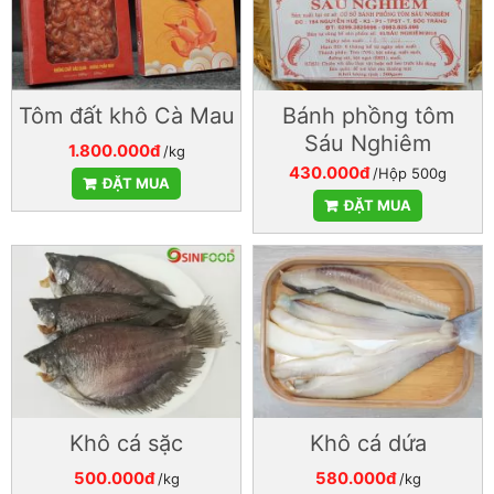
Tôm đất khô Cà Mau
Bánh phồng tôm
Sáu Nghiêm
1.800.000đ
/kg
430.000đ
/Hộp 500g
ĐẶT MUA
ĐẶT MUA
Khô cá sặc
Khô cá dứa
500.000đ
580.000đ
/kg
/kg