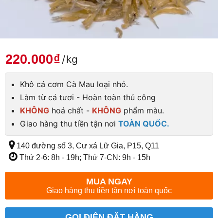
220.000
₫
/
kg
Khô cá cơm Cà Mau loại nhỏ.
Làm từ cá tươi - Hoàn toàn thủ công
KHÔNG
hoá chất -
KHÔNG
phẩm màu.
Giao hàng thu tiền tận nơi
TOÀN QUỐC.
140 đường số 3, Cư xá Lữ Gia, P15, Q11
Thứ 2-6: 8h - 19h; Thứ 7-CN: 9h - 15h
MUA NGAY
Giao hàng thu tiền tận nơi toàn quốc
GỌI ĐIỆN ĐẶT HÀNG