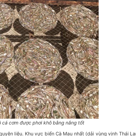
ô cá cơm được phơi khô bằng nắng tốt
uyên liệu. Khu vực biển Cà Mau nhất (dải vùng vịnh Thái La