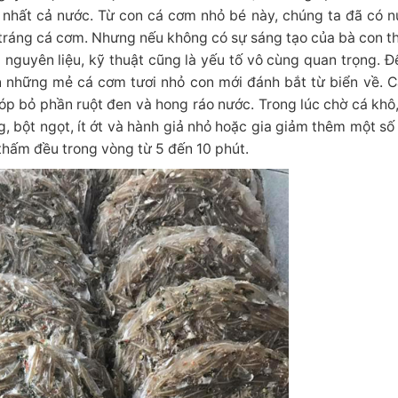
o nhất cả nước. Từ con cá cơm nhỏ bé này, chúng ta đã có
tráng cá cơm. Nhưng nếu không có sự sáng tạo của bà con thì
 nguyên liệu, kỹ thuật cũng là yếu tố vô cùng quan trọng. Để
 những mẻ cá cơm tươi nhỏ con mới đánh bắt từ biển về. C
p bỏ phần ruột đen và hong ráo nước. Trong lúc chờ cá khô,
 bột ngọt, ít ớt và hành giả nhỏ hoặc gia giảm thêm một số 
 thấm đều trong vòng từ 5 đến 10 phút.