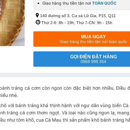
Giao hàng thu tiền tận nơi
TOÀN QUỐC
140 đường số 3, Cư xá Lữ Gia, P15, Q11
Thứ 2-6: 8h - 19h; Thứ 7-CN: 9h - 15h
MUA NGAY
Giao hàng thu tiền tận nơi toàn quốc
GỌI ĐIỆN ĐẶT HÀNG
0968 999 354
bánh tráng cá cơm còn ngon còn đặc biệt hơn nhiều. Điều đ
hiểu nhé.
khô với bánh tráng khá thịnh hành với ngư dân vùng biển Cà
ánh tráng cá cơm thơm ngọt. Và loại nào cũng ngon lạ, mang
nhiều như tôm khô, cua Cà Mau thì sản phẩm khô bánh tráng hả