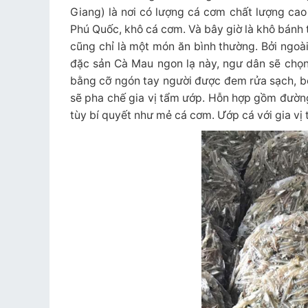
Giang) là nơi có lượng cá cơm chất lượng ca
Phú Quốc, khô cá cơm. Và bây giờ là khô bánh 
cũng chỉ là một món ăn bình thường. Bởi ngoài
đặc sản Cà Mau ngon lạ này, ngư dân sẽ chọn
bằng cỡ ngón tay người được đem rửa sạch, bó
sẽ pha chế gia vị tẩm ướp. Hỗn hợp gồm đường,
tùy bí quyết như mẻ cá cơm. Ướp cá với gia vị