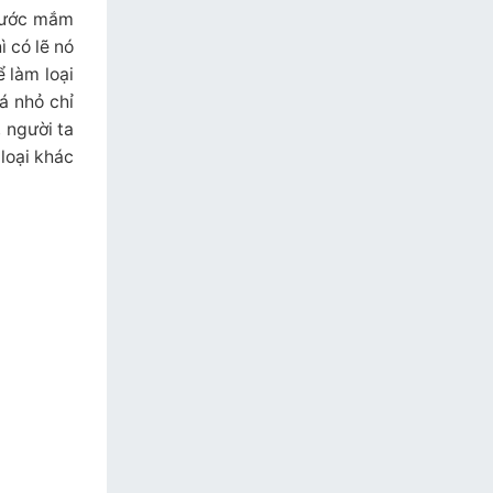
 nước mắm
 có lẽ nó
 làm loại
á nhỏ chỉ
 người ta
loại khác