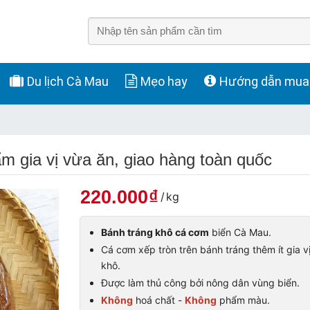
Du lịch Cà Mau
Mẹo hay
Hướng dẫn mua
m gia vị vừa ăn, giao hàng toàn quốc
220.000
₫
/
kg
Bánh tráng khô cá cơm
biển Cà Mau.
Cá cơm xếp tròn trên bánh tráng thêm ít gia vị
khô.
Được làm thủ công bởi nông dân vùng biển.
Không
hoá chất -
Không
phẩm màu.