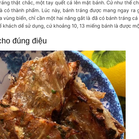
áng thật chắc, một tay quết cá lên mặt bánh. Cứ như thế ch
là có thành phẩm. Lúc này, bánh tráng được mang ngay ra g
a vùng biển, chỉ cần một hai nắng gắt là đã có bánh tráng cá
ể khách dể sử dụng, cứ khoảng 10, 13 miếng bánh là được mộ
cho đúng điệu