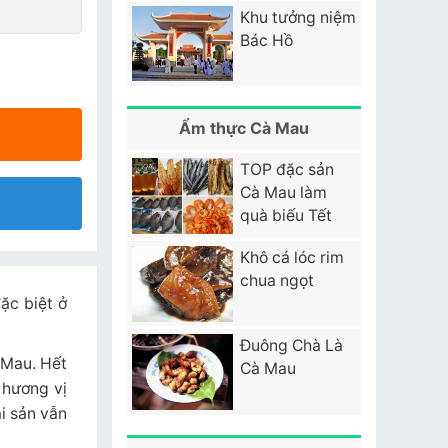
Khu tưởng niệm
Bác Hồ
Ẩm thực Cà Mau
TOP đặc sản
Cà Mau làm
quà biếu Tết
Khô cá lóc rim
chua ngọt
ặc biệt ở
Đuông Chà Là
 Mau. Hết
Cà Mau
 hương vị
i sản vẫn