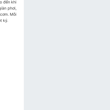
o đến khi
iàn phơi,
 cơm. Mỗi
t ký.