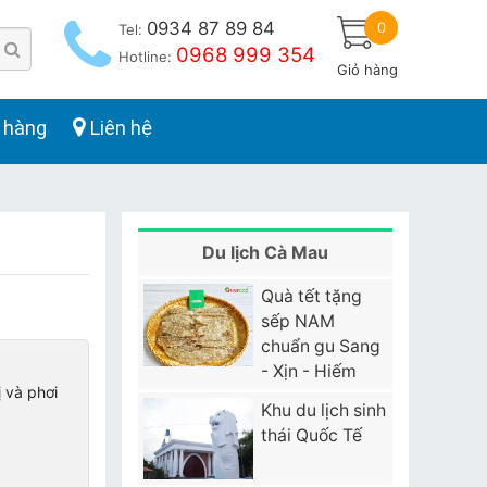
0934 87 89 84
0
Tel:
0968 999 354
Hotline:
Giỏ hàng
 hàng
Liên hệ
Du lịch Cà Mau
Quà tết tặng
sếp NAM
chuẩn gu Sang
- Xịn - Hiếm
 và phơi
Khu du lịch sinh
thái Quốc Tế