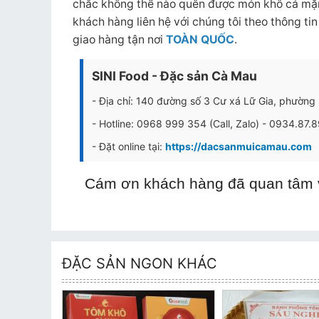
chắc không thể nào quên được món khô cá mặn
khách hàng liên hệ với chúng tôi theo thông ti
giao hàng tận nơi
TOÀN QUỐC
.
SINI Food - Đặc sản Cà Mau
- Địa chỉ: 140 đường số 3 Cư xá Lữ Gia, phườn
- Hotline: 0968 999 354 (Call, Zalo) - 0934.87.
- Đặt online tại:
https://dacsanmuicamau.com
Cám ơn khách hàng đã quan tâm v
ĐẶC SẢN NGON KHÁC