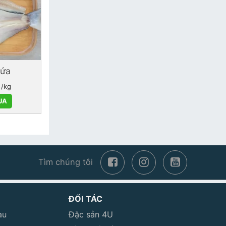
dứa
/kg
UA
Tìm chúng tôi
ĐỐI TÁC
au
Đặc sản 4U