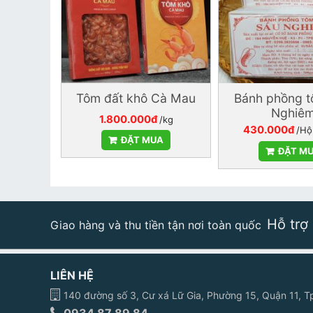
Tôm đất khô Cà Mau
Bánh phồng 
Nghiê
1.800.000đ
/kg
430.000đ
/Hộ
ĐẶT MUA
ĐẶT M
Hỗ trợ
Giao hàng và thu tiền tận nơi toàn quốc
LIÊN HỆ
140 đường số 3, Cư xá Lữ Gia, Phường 15, Quận 11,
0934 87 89 84