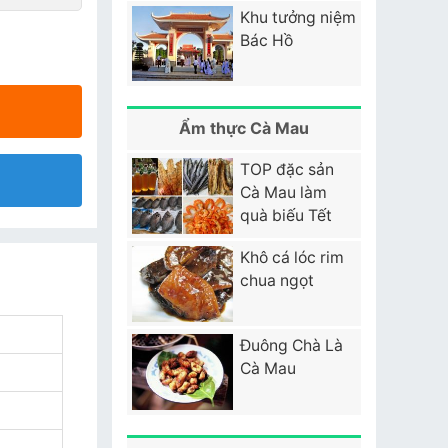
Khu tưởng niệm
Bác Hồ
Ẩm thực Cà Mau
TOP đặc sản
Cà Mau làm
quà biếu Tết
Khô cá lóc rim
chua ngọt
Đuông Chà Là
Cà Mau