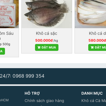
tôm Sáu
Khô cá sặc
Khô cá 
m
500.000đ
580.000đ
/kg
p 500g
ĐẶT MUA
ĐẶT M
UA
 24/7: 0968 999 354
HỖ TRỢ
DANH MỤC
 TpHCM
Chính sách giao hàng
Khô cá Cà M