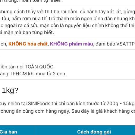
n thống. Hoàn toàn tự nhiên.
hưng cách thủy với thịt ba rọi bằm, củ hành tây xắt lát, gừn
n tàu, nấm rơm nữa thì trở thành món ngon bình dân nhưng k
 ngoài ra cá sửu mặn còn là nguyên liệu chính không thể th
á mặn mà bạn từng biết.
ạch,
KHÔNG hóa chất
,
KHÔNG phẩm màu
, đảm bảo VSATTP
.
tiền tận nơi TOÀN QUỐC.
hàng TPHCM khi mua từ 2 con.
 1kg?
tuy nhiên tại SINIFoods thì chỉ bán kích thước từ 700g - 1.5kg
, chưng ăn cùng cơm hàng ngày. Sau đây là giá khách hàng c
Giá bán
Cách đóng gói