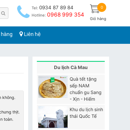
0934 87 89 84
0
Tel:
0968 999 354
Hotline:
Giỏ hàng
 hàng
Liên hệ
Du lịch Cà Mau
Quà tết tặng
sếp NAM
chuẩn gu Sang
n không.
- Xịn - Hiếm
Khu du lịch sinh
hưng thịt.
thái Quốc Tế
n toàn.