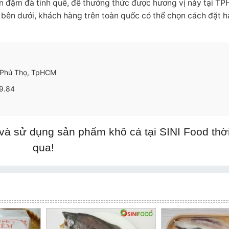
 đậm đà tình quê, để thưởng thức được hương vị này tại T
n bên dưới, khách hàng trên toàn quốc có thể chọn cách đặt 
g Phú Thọ, TpHCM
89.84
à sử dụng sản phẩm khô cá tại SINI Food thời
qua!