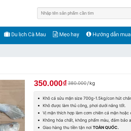
Du lịch Cà Mau
Mẹo hay
Hướng dẫn mua
350.000
₫
380.000
/
kg
Khô cá sửu mặn size 700g-1.5kg/con hút châ
Khô được làm thủ công, phơi dưới nắng tốt.
Vị mặn thích hợp làm cơm chiên cá mặn hoặc c
Không hóa chất, không phẩm màu, đảm bảo a
Giao hàng thu tiền tận nơi
TOÀN QUỐC.