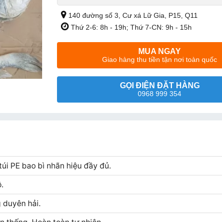
140 đường số 3, Cư xá Lữ Gia, P15, Q11
Thứ 2-6: 8h - 19h; Thứ 7-CN: 9h - 15h
MUA NGAY
Giao hàng thu tiền tận nơi toàn quốc
GỌI ĐIỆN ĐẶT HÀNG
0968 999 354
úi PE bao bì nhãn hiệu đầy đủ.
.
 duyên hải.