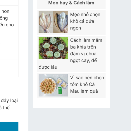
Mẹo hay & Cách làm
g non
Mẹo nhỏ chọn
hông
khô cá dứa
iếu cho
ngon
Cách làm mắm
.
ba khía trộn
đậm vị chua
ngọt cay, để
được lâu
Vì sao nên chọn
tôm khô Cà
Mau làm quà
 đây loại
ó thể