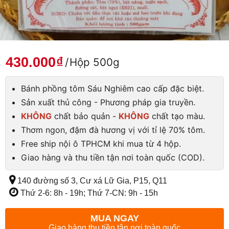
430.000
₫
/
Hộp 500g
Bánh phồng tôm Sáu Nghiêm cao cấp đặc biệt.
Sản xuất thủ công - Phương pháp gia truyền.
KHÔNG
chất bảo quản -
KHÔNG
chất tạo màu.
Thơm ngon, đậm đà hương vị với tỉ lệ 70% tôm.
Free ship nội ô TPHCM khi mua từ 4 hộp.
Giao hàng và thu tiền tận nơi toàn quốc (COD).
140 đường số 3, Cư xá Lữ Gia, P15, Q11
Thứ 2-6: 8h - 19h; Thứ 7-CN: 9h - 15h
MUA NGAY
Giao hàng thu tiền tận nơi toàn quốc