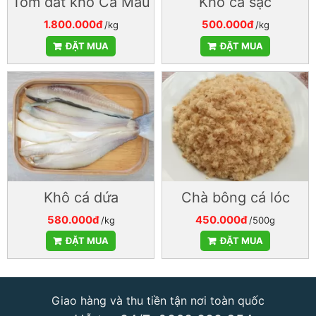
Tôm đất khô Cà Mau
Khô cá sặc
1.800.000đ
500.000đ
/kg
/kg
ĐẶT MUA
ĐẶT MUA
Khô cá dứa
Chà bông cá lóc
580.000đ
450.000đ
/kg
/500g
ĐẶT MUA
ĐẶT MUA
Giao hàng và thu tiền tận nơi toàn quốc