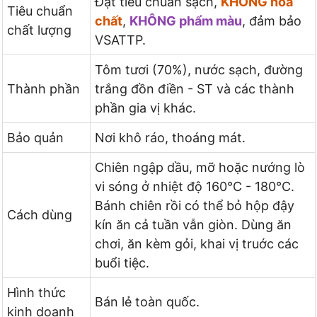
Đạt tiêu chuẩn sạch,
KHÔNG hóa
Tiêu chuẩn
chất
,
KHÔNG phẩm màu
, đảm bảo
chất lượng
VSATTP.
Tôm tươi (70%), nước sạch, đường
Thành phần
trắng đồn điền - ST và các thành
phần gia vị khác.
Bảo quản
Nơi khô ráo, thoáng mát.
Chiên ngập dầu, mỡ hoặc nướng lò
vi sóng ở nhiệt độ 160°C - 180°C.
Bánh chiên rồi có thể bỏ hộp đậy
Cách dùng
kín ăn cả tuần vẫn giòn. Dùng ăn
chơi, ăn kèm gỏi, khai vị truớc các
buổi tiệc.
Hình thức
Bán lẻ toàn quốc.
kinh doanh