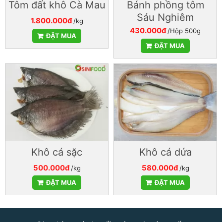
Tôm đất khô Cà Mau
Bánh phồng tôm
Sáu Nghiêm
1.800.000đ
/kg
430.000đ
/Hộp 500g
ĐẶT MUA
ĐẶT MUA
Khô cá sặc
Khô cá dứa
500.000đ
580.000đ
/kg
/kg
ĐẶT MUA
ĐẶT MUA