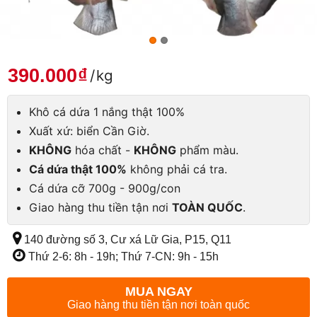
390.000
₫
/
kg
Khô cá dứa 1 nắng thật 100%
Xuất xứ: biển Cần Giờ.
KHÔNG
hóa chất -
KHÔNG
phẩm màu.
Cá dứa thật 100%
không phải cá tra.
Cá dứa cỡ 700g - 900g/con
Giao hàng thu tiền tận nơi
TOÀN QUỐC
.
140 đường số 3, Cư xá Lữ Gia, P15, Q11
Thứ 2-6: 8h - 19h; Thứ 7-CN: 9h - 15h
MUA NGAY
Giao hàng thu tiền tận nơi toàn quốc