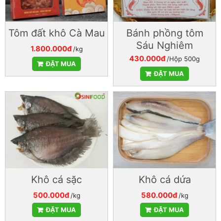
Tôm đất khô Cà Mau
Bánh phồng tôm
Sáu Nghiêm
1.800.000đ
/kg
430.000đ
/Hộp 500g
ĐẶT MUA
ĐẶT MUA
Khô cá sặc
Khô cá dứa
500.000đ
580.000đ
/kg
/kg
ĐẶT MUA
ĐẶT MUA