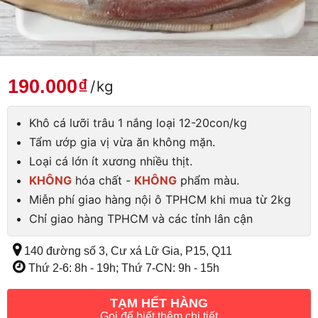
190.000
₫
/
kg
Khô cá lưỡi trâu 1 nắng loại 12-20con/kg
Tẩm ướp gia vị vừa ăn không mặn.
Loại cá lớn ít xương nhiều thịt.
KHÔNG
hóa chất -
KHÔNG
phẩm màu.
Miễn phí giao hàng nội ô TPHCM khi mua từ 2kg
Chỉ giao hàng TPHCM và các tỉnh lân cận
140 đường số 3, Cư xá Lữ Gia, P15, Q11
Thứ 2-6: 8h - 19h; Thứ 7-CN: 9h - 15h
TẠM HẾT HÀNG
Gọi để biết thêm chi tiết