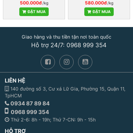
500.000đ
580.000đ
/kg
/kg
ĐẶT MUA
ĐẶT MUA
Giao hàng và thu tiền tận nơi toàn quốc
Hỗ trợ 24/7: 0968 999 354
LIÊN HỆ
140 đường số 3, Cư xá Lữ Gia, Phường 15, Quận 11,
TpHCM
0934 87 89 84
0968 999 354
Thứ 2-6: 8h - 19h; Thứ 7-CN: 9h - 15h
HỖ TRỢ