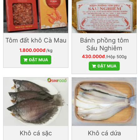
Tôm đất khô Cà Mau
Bánh phồng tôm
Sáu Nghiêm
1.800.000đ
/kg
430.000đ
/Hộp 500g
ĐẶT MUA
ĐẶT MUA
Khô cá sặc
Khô cá dứa