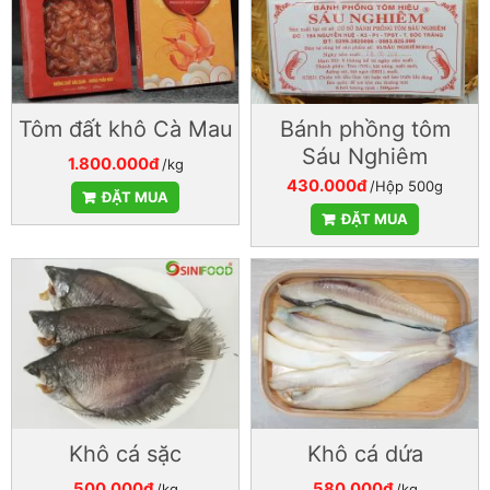
Tôm đất khô Cà Mau
Bánh phồng tôm
Sáu Nghiêm
1.800.000đ
/kg
430.000đ
/Hộp 500g
ĐẶT MUA
ĐẶT MUA
Khô cá sặc
Khô cá dứa
500.000đ
580.000đ
/kg
/kg