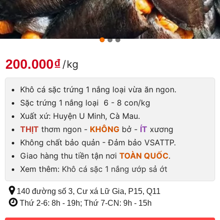
200.000
₫
/
kg
Khô cá sặc trứng 1 nắng loại vừa ăn ngon.
Sặc trứng 1 nắng loại 6 - 8 con/kg
Xuất xứ: Huyện U Minh, Cà Mau.
THỊT
thơm ngon -
KHÔNG
bở -
ÍT
xương
Không chất bảo quản - Đảm bảo VSATTP.
Giao hàng thu tiền tận nơi
TOÀN QUỐC
.
Xem thêm:
Khô cá sặc 1 nắng ướp sả ớt
140 đường số 3, Cư xá Lữ Gia, P15, Q11
Thứ 2-6: 8h - 19h; Thứ 7-CN: 9h - 15h