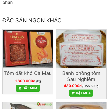
phần
ĐẶC SẢN NGON KHÁC
Tôm đất khô Cà Mau
Bánh phồng tôm
Sáu Nghiêm
1.800.000đ
/kg
430.000đ
/Hộp 500g
ĐẶT MUA
ĐẶT MUA