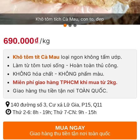
Khô tôm tích Cà Mau, con to, đẹp
690.000
₫
/
kg
Khô tôm tít Cà Mau
loại ngon không tẩm ướp.
Làm từ tôm tươi sống - Hoàn toàn thủ công.
KHÔNG hóa chất - KHÔNG phẩm màu.
Miễn phí giao hàng TPHCM khi mua từ 2kg.
Giao hàng thu tiền tận nơi TOÀN QUỐC.
140 đường số 3, Cư xá Lữ Gia, P15, Q11
Thứ 2-6: 8h - 19h; Thứ 7-CN: 9h - 15h
MUA NGAY
Giao hàng thu tiền tận nơi toàn quốc