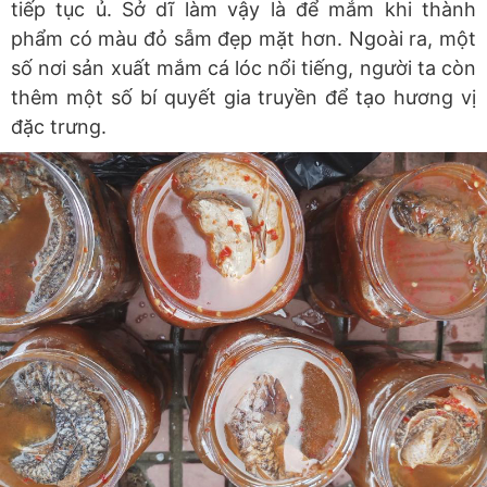
tiếp tục ủ. Sở dĩ làm vậy là để mắm khi thành
phẩm có màu đỏ sẫm đẹp mặt hơn. Ngoài ra, một
số nơi sản xuất mắm cá lóc nổi tiếng, người ta còn
thêm một số bí quyết gia truyền để tạo hương vị
đặc trưng.