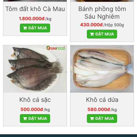
Tôm đất khô Cà Mau
Bánh phồng tôm
Sáu Nghiêm
1.800.000đ
/kg
430.000đ
/Hộp 500g
ĐẶT MUA
ĐẶT MUA
Khô cá sặc
Khô cá dứa
500.000đ
580.000đ
/kg
/kg
ĐẶT MUA
ĐẶT MUA