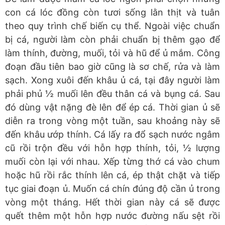
con cá lóc đồng còn tươi sống lằn thịt và tuân
theo quy trình chế biến cụ thể. Ngoài việc chuẩn
bị cá, người làm còn phải chuẩn bị thêm gạo để
làm thính, đường, muối, tỏi và hũ để ủ mắm. Công
đoạn đầu tiên bao giờ cũng là sơ chế, rửa và làm
sạch. Xong xuôi đến khâu ủ cá, tại đây người làm
phải phủ ½ muối lên đều thân cá và bụng cá. Sau
đó dùng vật nặng đè lên để ép cá. Thời gian ủ sẽ
diễn ra trong vòng một tuần, sau khoảng này sẽ
đến khâu ướp thính. Cá lấy ra đổ sạch nước ngâm
cũ rồi trộn đều với hỗn hợp thính, tỏi, ½ lượng
muối còn lại với nhau. Xếp từng thớ cá vào chum
hoặc hũ rồi rắc thính lên cá, ép thật chặt và tiếp
tục giai đoạn ủ. Muốn cá chín đúng độ cần ủ trong
vòng một tháng. Hết thời gian này cá sẽ được
quết thêm một hỗn hợp nước đường nấu sệt rồi