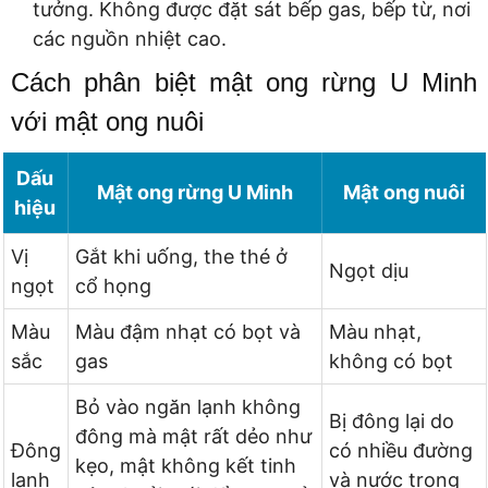
tưởng. Không được đặt sát bếp gas, bếp từ, nơi
các nguồn nhiệt cao.
Cách phân biệt mật ong rừng U Minh
với mật ong nuôi
Dấu
Mật ong rừng U Minh
Mật ong nuôi
hiệu
Vị
Gắt khi uống, the thé ở
Ngọt dịu
ngọt
cổ họng
Màu
Màu đậm nhạt có bọt và
Màu nhạt,
sắc
gas
không có bọt
Bỏ vào ngăn lạnh không
Bị đông lại do
đông mà mật rất dẻo như
Đông
có nhiều đường
kẹo, mật không kết tinh
lạnh
và nước trong