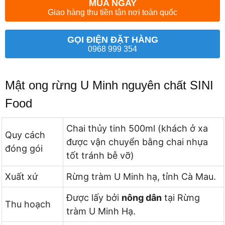
MUA NGAY
Giao hàng thu tiền tận nơi toàn quốc
GỌI ĐIỆN ĐẶT HÀNG
0968 999 354
Mật ong rừng U Minh nguyên chất SINI
Food
Chai thủy tinh 500ml (khách ở xa
Quy cách
được vận chuyển bằng chai nhựa
đóng gói
tốt tránh bễ vỡ)
Xuất xứ
Rừng tràm U Minh hạ, tỉnh Cà Mau.
Được lấy bởi
nông dân
tại Rừng
Thu hoạch
tràm U Minh Hạ.