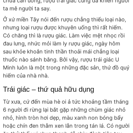
chưa cần uống, rượu trái giác cũng đã khiến người
ta mê người ta say.
Ở xứ miền Tây nói đến rượu chẳng thiếu loại nào,
nhưng loại rượu được khuyên uống thì rất hiếm.
Có chăng thì là rượu giác. Làm việc mệt nhọc rồi
đau lưng, nhức mỏi làm ly rượu giác, ngày hôm
sau khỏe khoắn tinh thần thoải mái chẳng loại
thuốc nào sánh bằng. Bởi vậy, rượu trái giác U
Minh luôn là một trong những đặc sản, thứ đồ quý
hiếm của nhà nhà.
Trái giác – thứ quả hữu dụng
Từ xưa, cứ đến mùa hè oi ả tức khoảng tầm tháng
6 người đi rừng lại bắt gặp những chùm giác nhỏ
nhỏ, hình tròn hơi dẹp, màu xanh non bóng bẩy
hoặc chín đen thẫm xen lẫn trong tán lá. Có người