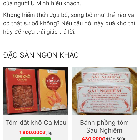
của người U Minh hiếu khách.
Không hiếm thứ rượu bổ, song bổ như thế nào và
có thật sự bổ không? Nếu câu hỏi này quá khó thì
hãy để rượu trái giác trả lời.
ĐẶC SẢN NGON KHÁC
Tôm đất khô Cà Mau
Bánh phồng tôm
Sáu Nghiêm
1.800.000đ
/kg
430.000đ
/Hộp 500g