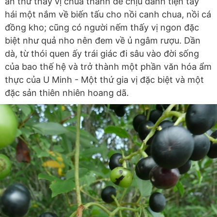
ăn thử thấy vị chua thanh dễ chịu đành tiện tay
hái một nắm về biến tấu cho nồi canh chua, nồi cá
đồng kho; cũng có người nếm thấy vị ngon đặc
biệt như quả nho nên đem về ủ ngâm rượu. Dần
dà, từ thói quen ấy trái giác đi sâu vào đời sống
của bao thế hệ và trở thành một phần văn hóa ẩm
thực của U Minh - Một thứ gia vị đặc biệt và một
đặc sản thiên nhiên hoang dã.