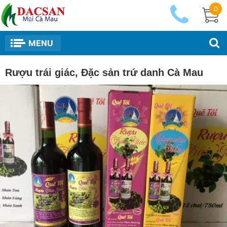
0
MENU
Rượu trái giác, Đặc sản trứ danh Cà Mau