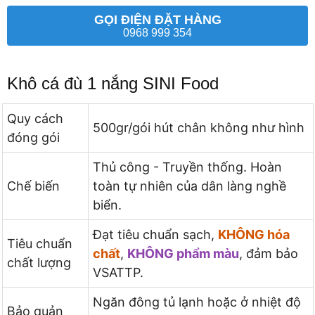
GỌI ĐIỆN ĐẶT HÀNG
0968 999 354
Khô cá đù 1 nắng SINI Food
Quy cách
500gr/gói hút chân không như hình
đóng gói
Thủ công - Truyền thống. Hoàn
Chế biến
toàn tự nhiên của dân làng nghề
biển.
Đạt tiêu chuẩn sạch,
KHÔNG hóa
Tiêu chuẩn
chất
,
KHÔNG phẩm màu
, đảm bảo
chất lượng
VSATTP.
Ngăn đông tủ lạnh hoặc ở nhiệt độ
Bảo quản