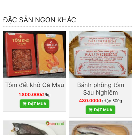
ĐẶC SẢN NGON KHÁC
Tôm đất khô Cà Mau
Bánh phồng tôm
Sáu Nghiêm
1.800.000đ
/kg
430.000đ
/Hộp 500g
ĐẶT MUA
ĐẶT MUA