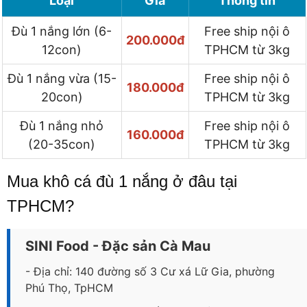
Loại
Giá
Thông tin
Đù 1 nắng lớn (6-
Free ship nội ô
200.000đ
12con)
TPHCM từ 3kg
Đù 1 nắng vừa (15-
Free ship nội ô
180.000đ
20con)
TPHCM từ 3kg
Đù 1 nắng nhỏ
Free ship nội ô
160.000đ
(20-35con)
TPHCM từ 3kg
Mua khô cá đù 1 nắng ở đâu tại
TPHCM?
SINI Food - Đặc sản Cà Mau
- Địa chỉ: 140 đường số 3 Cư xá Lữ Gia, phường
Phú Thọ, TpHCM