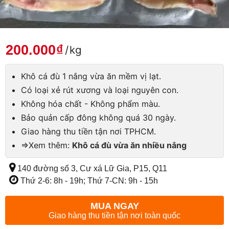
200.000
₫
/
kg
Khô cá đù 1 nắng vừa ăn mềm vị lạt.
Có loại xẻ rút xương và loại nguyên con.
Không hóa chất - Không phẩm màu.
Bảo quản cấp đông không quá 30 ngày.
Giao hàng thu tiền tận nơi TPHCM.
=>Xem thêm:
Khô cá đù vừa ăn nhiều nắng
140 đường số 3, Cư xá Lữ Gia, P15, Q11
Thứ 2-6: 8h - 19h; Thứ 7-CN: 9h - 15h
MUA NGAY
Giao hàng thu tiền tận nơi toàn quốc