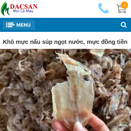
0
MENU
Khô mực nấu súp ngọt nước, mực đồng tiền