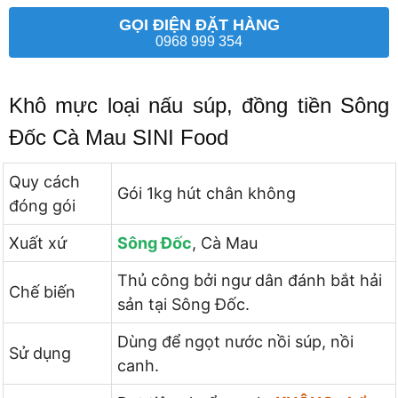
GỌI ĐIỆN ĐẶT HÀNG
0968 999 354
Khô mực loại nấu súp, đồng tiền Sông
Đốc Cà Mau SINI Food
Quy cách
Gói 1kg hút chân không
đóng gói
Xuất xứ
Sông Đốc
, Cà Mau
Thủ công bởi ngư dân đánh bắt hải
Chế biến
sản tại Sông Đốc.
Dùng để ngọt nước nồi súp, nồi
Sử dụng
canh.