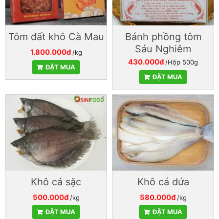
Tôm đất khô Cà Mau
Bánh phồng tôm
Sáu Nghiêm
1.800.000đ
/kg
430.000đ
/Hộp 500g
ĐẶT MUA
ĐẶT MUA
Khô cá sặc
Khô cá dứa
500.000đ
580.000đ
/kg
/kg
ĐẶT MUA
ĐẶT MUA