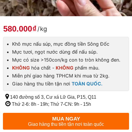
580.000
₫
/
kg
Khô mực nấu súp, mực đồng tiền Sông Đốc
Mực tươi, ngọt nước dùng để nấu súp.
Mực có size >150con/kg con to tròn không đen.
KHÔNG
hóa chất -
KHÔNG
phẩm màu.
Miễn phí giao hàng TPHCM khi mua từ 2kg.
Giao hàng thu tiền tận nơi
TOÀN QUỐC.
140 đường số 3, Cư xá Lữ Gia, P15, Q11
Thứ 2-6: 8h - 19h; Thứ 7-CN: 9h - 15h
MUA NGAY
Giao hàng thu tiền tận nơi toàn quốc