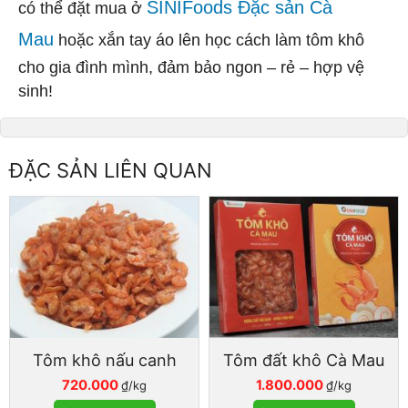
SINIFoods Đặc sản Cà
có thể đặt mua ở
Mau
hoặc xắn tay áo lên học cách làm tôm khô
cho gia đình mình, đảm bảo ngon – rẻ – hợp vệ
sinh!
ĐẶC SẢN LIÊN QUAN
Tôm khô nấu canh
Tôm đất khô Cà Mau
720.000
1.800.000
₫/kg
₫/kg