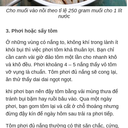
Cho muối vào nồi theo tỉ lệ 250 gram muối cho 1 lít
nước
3. Phơi hoặc sấy tôm
Ở những vùng có nắng to, không khí trong lành ít
khói bụi thì việc phơi tôm khá thuân lợi. Bạn chỉ
cần canh vài giờ đảo tôm một lần cho nhanh khô
và khô đều. Phơi khoảng 4 – 5 nắng thấy vỏ tôm
vỡ vụng là chuẩn. Tôm phơi đủ nắng sẽ cong lại,
ăn thử thấy dai dai ngọt ngọt.
khi phơi bạn nên đậy tôm bằng vải mùng thưa để
tránh bụi bặm hay ruồi bâu vào. Qua một ngày
phơi, bạn gom tôm lại và cất ở chỗ thoáng nhưng
đừng đậy kín để ngày hôm sau trải ra phơi tiếp.
Tôm phơi đủ nắng thường có thịt săn chắc, cứng,